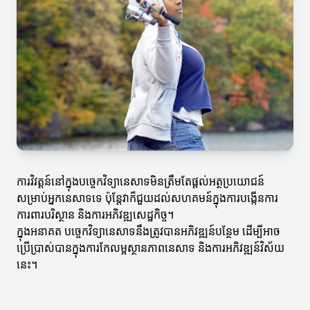
ការវិវត្តន៍នៅក្នុងបច្ចេកវិទ្យានេសាទមិនត្រឹមតែផ្តល់អត្ថប្រយោជន៍
សម្រាប់អ្នកនេសាទទេ ប៉ុន្តែវាក៏ជួយដល់សហគមន៍ក្នុងការបង្កើនការ
ការពារបរិស្ថាន និងការអភិវឌ្ឍសេដ្ឋកិច្ច។
ក្នុងអនាគត បច្ចេកវិទ្យានេសាទនឹងត្រូវបានអភិវឌ្ឍន៍បន្ថែម ដើម្បីអាច
ប្រើប្រាស់បានក្នុងការកែលម្អស្ថានភាពនេសាទ និងការអភិវឌ្ឍន៍វិស័យ
នេះ។