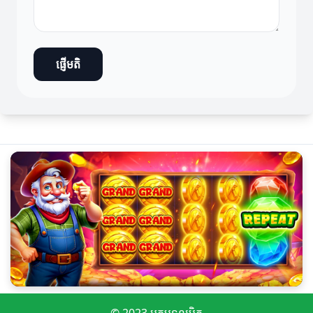
ផ្ញើមតិ