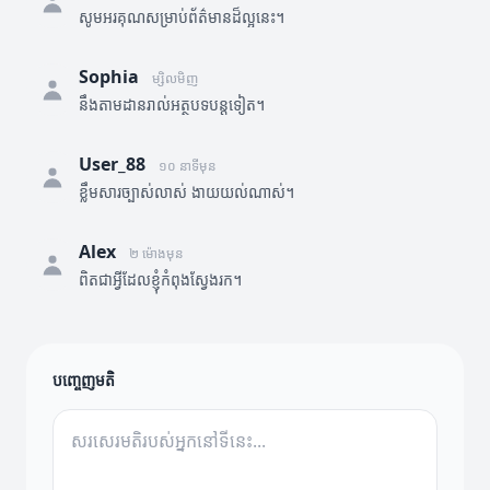
សូមអរគុណសម្រាប់ព័ត៌មានដ៏ល្អនេះ។
Sophia
ម្សិលមិញ
នឹងតាមដានរាល់អត្ថបទបន្តទៀត។
User_88
១០ នាទីមុន
ខ្លឹមសារច្បាស់លាស់ ងាយយល់ណាស់។
Alex
២ ម៉ោងមុន
ពិតជាអ្វីដែលខ្ញុំកំពុងស្វែងរក។
បញ្ចេញមតិ