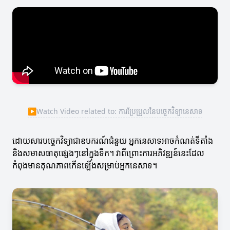
▶
Watch Video related to: ការប្រែប្រួលនៃបច្ចេកវិទ្យានេសាទ
ដោយសារបច្ចេកវិទ្យា​ជា​ឧបករណ៍ជំនួយ អ្នកនេសាទអាចកំណត់ទីតាំង
និងសមាសធាតុផ្សេងៗនៅក្នុងទឹក។ វាពីព្រោះការអភិវឌ្ឍន៍នេះដែល
កំពុងមានគុណភាពកើនឡើងសម្រាប់អ្នកនេសាទ។