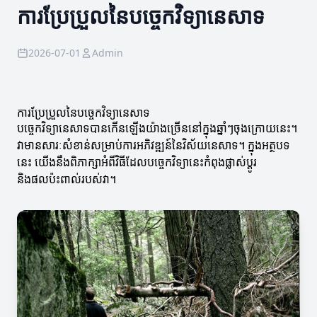
ការប្រែប្រួលនៃបច្ចេកវិទ្យានេសាទ
2026-07-01
Admin
ការប្រែប្រួលនៃបច្ចេកវិទ្យានេសាទ
បច្ចេកវិទ្យានេសាទបានកើនឡើងយ៉ាងច្រើននៅក្នុងឆ្នាំៗចុងក្រោយនេះ។
វាមានសារៈសំខាន់សម្រាប់ការអភិវឌ្ឍន៍នៃវិស័យនេសាទ។ ក្នុងអត្ថបទ
នេះ យើងនឹងពិភាក្សាអំពីវិធីដែលបច្ចេកវិទ្យានេះកំពុងផ្លាស់ប្តូរ
និងផលប៉ះពាល់របស់វា។