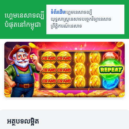
ទំព័រដើម
ហ្គេមនេសាទល្បី
ហ្គេមនេសាទល្បី
យុទ្ធសាស្ត្រនេសាទ
បច្ចេកវិទ្យានេសាទ
បំផុតនៅកម្ពុជា
ព្រឹត្តិការណ៍នេសាទ
អត្ថបទលម្អិត