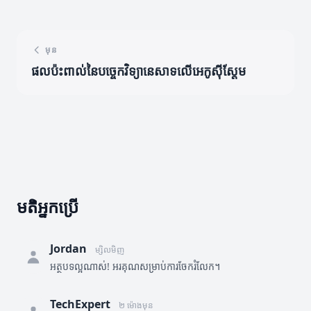
មុន
ផលប៉ះពាល់នៃបច្ចេកវិទ្យានេសាទលើអេកូស៊ីស្តែម
មតិអ្នកប្រើ
Jordan
ម្សិលមិញ
អត្ថបទល្អណាស់! អរគុណសម្រាប់ការចែករំលែក។
TechExpert
២ ម៉ោងមុន