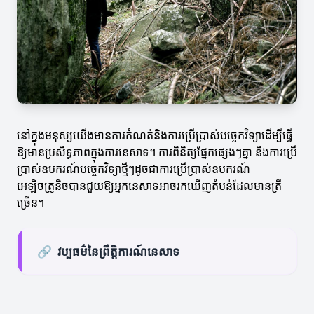
នៅក្នុងមនុស្សយើងមានការកំណត់និងការប្រើប្រាស់បច្ចេកវិទ្យាដើម្បីធ្វើ
ឱ្យមានប្រសិទ្ធភាពក្នុងការនេសាទ។ ការពិនិត្យផ្នែកផ្សេងៗគ្នា និងការប្រើ
ប្រាស់ឧបករណ៍បច្ចេកវិទ្យាថ្មីៗដូចជាការប្រើប្រាស់ឧបករណ៍
អេឡិចត្រូនិចបានជួយឱ្យអ្នកនេសាទអាចរកឃើញតំបន់ដែលមានត្រី
ច្រើន។
🔗
វប្បធម៌នៃព្រឹត្តិការណ៍នេសាទ