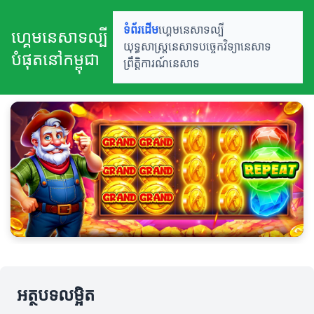
ទំព័រដើម
ហ្គេមនេសាទល្បី
ហ្គេមនេសាទល្បី
យុទ្ធសាស្ត្រនេសាទ
បច្ចេកវិទ្យានេសាទ
បំផុតនៅកម្ពុជា
ព្រឹត្តិការណ៍នេសាទ
អត្ថបទលម្អិត