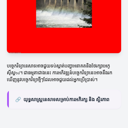
បច្ចេកវិទ្យានេសាទអាចជួយទប់ស្កាត់បញ្ហាអនាគតនិងថែរក្សាអេកូ
ស៊ីស្តեմ។ ជាធម្មតាជាងនេះ ការអភិវឌ្ឍន៍បច្ចេកវិទ្យានេះអាចនឹងរក
ឃើញនូវបច្ចេកវិទ្យាថ្មីៗដែលអាចជួយដល់អ្នកប្រើប្រាស់។
🔗
យុទ្ធសាស្ត្រនេសាទសម្រាប់ការអភិរក្ស និង ស្ថិរភាព