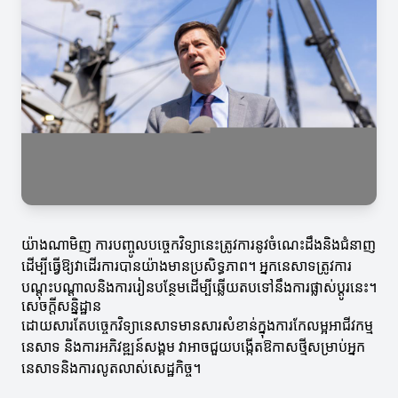
យ៉ាងណាមិញ ការបញ្ចូលបច្ចេកវិទ្យានេះត្រូវការនូវចំណេះដឹងនិងជំនាញ
ដើម្បីធ្វើឱ្យវាដើរការបានយ៉ាងមានប្រសិទ្ធភាព។ អ្នកនេសាទត្រូវការ
បណ្តុះបណ្តាលនិងការរៀនបន្ថែមដើម្បីឆ្លើយតបទៅនឹងការផ្លាស់ប្តូរនេះ។
សេចក្តីសន្និដ្ឋាន
ដោយសារតែបច្ចេកវិទ្យានេសាទមានសារសំខាន់ក្នុងការកែលម្អអាជីវកម្ម
នេសាទ និងការអភិវឌ្ឍន៍សង្គម វាអាចជួយបង្កើតឱកាសថ្មីសម្រាប់អ្នក
នេសាទនិងការលូតលាស់សេដ្ឋកិច្ច។