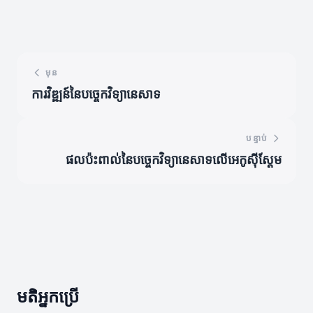
មុន
ការវិឌ្ឍន៍នៃបច្ចេកវិទ្យានេសាទ
បន្ទាប់
ផលប៉ះពាល់នៃបច្ចេកវិទ្យានេសាទលើអេកូស៊ីស្តែម
មតិអ្នកប្រើ