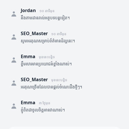
Jordan
១០ នាទីមុន
នឹងតាមដានរាល់អត្ថបទបន្តទៀត។
SEO_Master
១០ នាទីមុន
សូមអរគុណសម្រាប់ព័ត៌មានដ៏ល្អនេះ។
Emma
មុននេះបន្តិច
ខ្លឹមសារមានប្រយោជន៍ខ្លាំងណាស់។
SEO_Master
មុននេះបន្តិច
អរគុណច្រើនដែលបានផ្តល់ចំណេះដឹងថ្មីៗ។
Emma
៣ ថ្ងៃមុន
ខ្ញុំពិតជាចូលចិត្តអានវាណាស់។