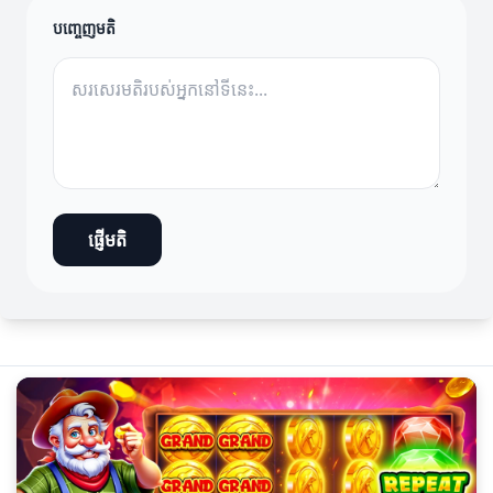
បញ្ចេញមតិ
ផ្ញើមតិ