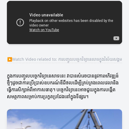
▶
Watch Video related to: ការបញ្ចូលបច្ចេកវិទ្យានេសាទក្នុងវិស័យសង្គម
ក្នុងការបញ្ចូលបច្ចេកវិទ្យានេសាទនេះ វាបានសំរេចបាននូវការអភិវឌ្ឍន៍
ថ្មីៗដូចជាការប្រើប្រាស់ឧបករណ៍ឌីជីថលដើម្បីគ្រប់គ្រងពេលវេលានិង
ធ្វើការសិក្សាអំពីអាកាសធាតុ។ បច្ចេកវិទ្យានេះអាចជួយក្នុងការបង្កើត
សមត្ថភាពសម្រាប់ការប្រកួតប្រជែងនៅក្នុងទីផ្សារ។