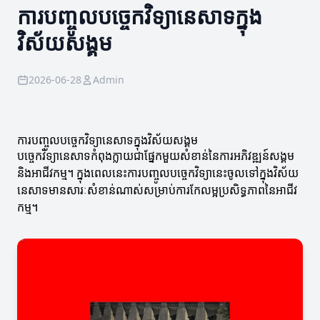
ការបញ្ចូលបច្ចេកវិទ្យានេសាទក្នុង
វិស័យសង្គម
2026-06-28
Admin
ការបញ្ចូលបច្ចេកវិទ្យានេសាទក្នុងវិស័យសង្គម
បច្ចេកវិទ្យានេសាទកំពុងក្លាយជាផ្នែកមួយសំខាន់នៃការអភិវឌ្ឍន៍សង្គម
និងអាជីវកម្ម។ ក្នុងពេលនេះការបញ្ចូលបច្ចេកវិទ្យានេះចូលទៅក្នុងវិស័យ
នេសាទមានសារៈសំខាន់ណាស់សម្រាប់ការកែលម្អប្រសិទ្ធភាពនៃអាជីវ
កម្ម។