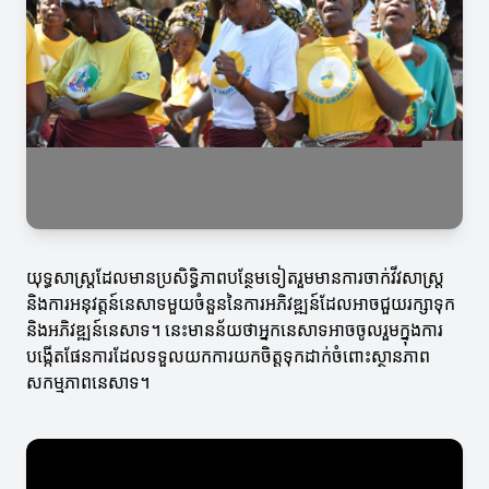
យុទ្ធសាស្ត្រដែលមានប្រសិទ្ធិភាពបន្ថែមទៀតរួមមានការចាក់វីវសាស្ត្រ
និងការអនុវត្តន៍នេសាទមួយចំនួននៃការអភិវឌ្ឍន៍ដែលអាចជួយរក្សាទុក
និងអភិវឌ្ឍន៍នេសាទ។ នេះមានន័យថាអ្នកនេសាទអាចចូលរួមក្នុងការ
បង្កើតផែនការដែលទទួលយកការយកចិត្តទុកដាក់ចំពោះស្ថានភាព
សកម្មភាពនេសាទ។