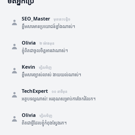
មតិអ្នកប្រើ
SEO_Master
មុននេះបន្តិច
ខ្លឹមសារមានប្រយោជន៍ខ្លាំងណាស់។
Olivia
២ ម៉ោងមុន
ខ្ញុំពិតជាចូលចិត្តអានវាណាស់។
Kevin
ម្សិលមិញ
ខ្លឹមសារច្បាស់លាស់ ងាយយល់ណាស់។
TechExpert
១០ នាទីមុន
អត្ថបទល្អណាស់! អរគុណសម្រាប់ការចែករំលែក។
Olivia
ម្សិលមិញ
ពិតជាអ្វីដែលខ្ញុំកំពុងស្វែងរក។