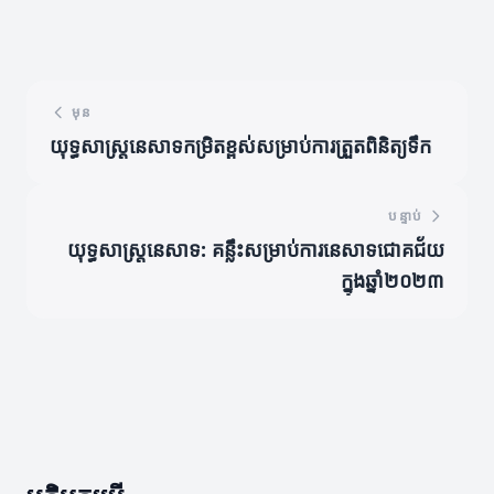
មុន
យុទ្ធសាស្ត្រនេសាទកម្រិតខ្ពស់សម្រាប់ការត្រួតពិនិត្យទឹក
បន្ទាប់
យុទ្ធសាស្ត្រនេសាទ: គន្លឹះសម្រាប់ការនេសាទជោគជ័យ
ក្នុងឆ្នាំ២០២៣