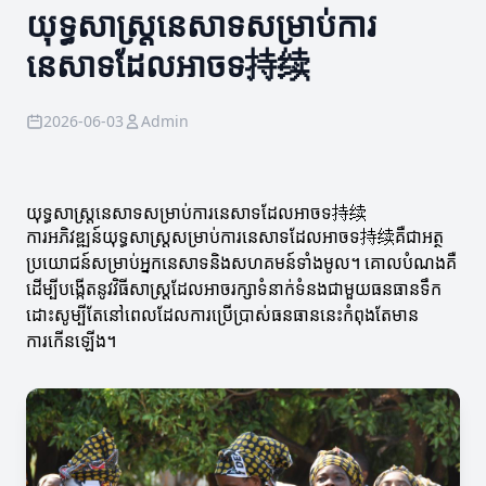
យុទ្ធសាស្ត្រនេសាទសម្រាប់ការ
នេសាទដែលអាចទ持续
2026-06-03
Admin
យុទ្ធសាស្ត្រនេសាទសម្រាប់ការនេសាទដែលអាចទ持续
ការអភិវឌ្ឍន៍យុទ្ធសាស្ត្រ​សម្រាប់ការនេសាទដែលអាចទ持续គឺជាអត្ថ
ប្រយោជន៍សម្រាប់អ្នកនេសាទនិងសហគមន៍ទាំងមូល។ គោលបំណងគឺ
ដើម្បីបង្កើតនូវវិធីសាស្ត្រដែលអាចរក្សាទំនាក់ទំនងជាមួយធនធានទឹក
ដោះសូម្បីតែនៅពេលដែលការប្រើប្រាស់ធនធាននេះកំពុងតែមាន
ការកើនឡើង។