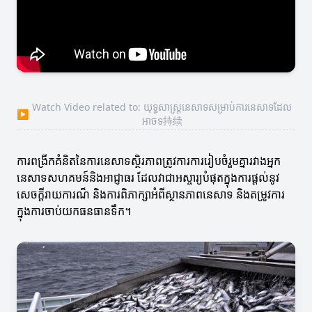
Watch Video related to: យុទ្ធសាស្ត្រនេសាទសម្រាប់ការនេសាទដែល
▶
អាចទ持续
ការពង្រីកគំនិតនៃការនេសាទស្ថិរភាពត្រូវការការរៀបចំរួមគ្នារវាងអ្នក
នេសាទសហគមន៍និងអាជ្ញាធរ ដែលវាជាអស្ចារ្យបំផុតក្នុងការផ្តល់នូវ
សេចក្តីរាយការណ៏ និងការពិភាក្សាអំពីស្ថានភាពនេសាទ និងតម្រូវការ
ក្នុងការចាប់យកធនធានទឹក។