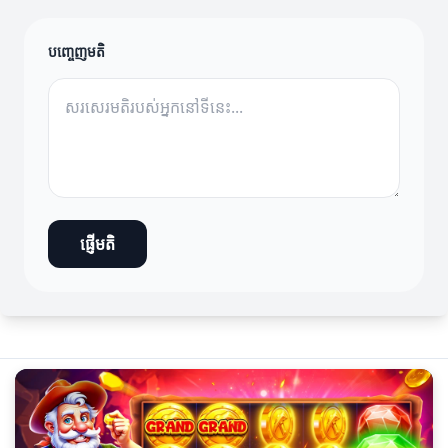
បញ្ចេញមតិ
ផ្ញើមតិ