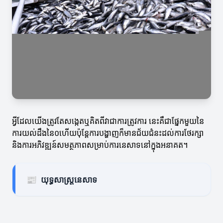
អ្វីដែលយើងត្រូវតែសង្កេតឬគិតពីវាជាការត្រូវការ នេះគឺជាផ្នែកមួយនៃ
ការយល់ដឹងនៃ០ហើយប៉ុន្តែការបង្ហាញក៏មានជ័យជំនះដល់ការថែរក្សា
និងការអភិវឌ្ឍន៍សមត្ថភាពសម្រាប់ការនេសាទនៅក្នុងអនាគត។
📰
យុទ្ធសាស្ត្រនេសាទ