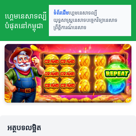
ទំព័រដើម
ហ្គេមនេសាទល្បី
ហ្គេមនេសាទល្បី
យុទ្ធសាស្ត្រនេសាទ
បច្ចេកវិទ្យានេសាទ
បំផុតនៅកម្ពុជា
ព្រឹត្តិការណ៍នេសាទ
អត្ថបទលម្អិត