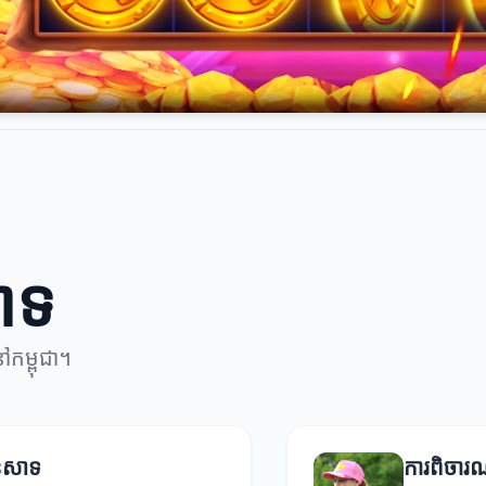
សាទ
ៅកម្ពុជា។
នេសាទ
ការពិចារណ