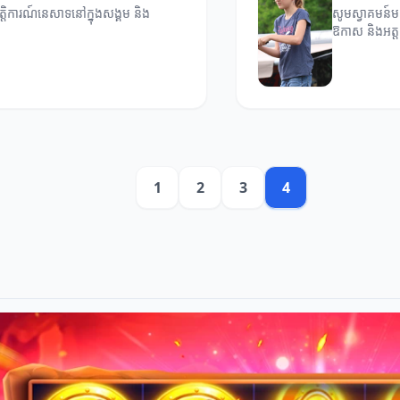
ត្តិការណ៍នេសាទនៅក្នុងសង្គម និង
សូមស្វាគមន៍មក
ឱកាស និងអត
1
2
3
4