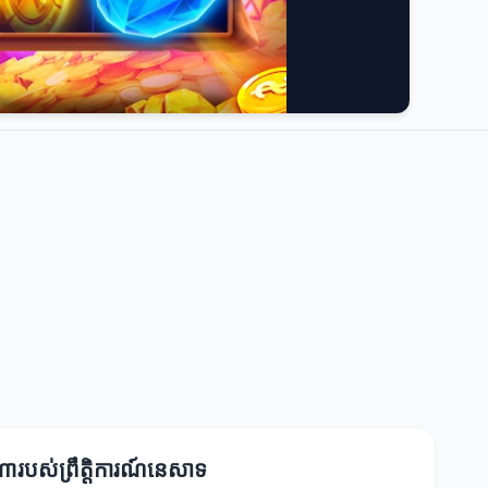
ារបស់ព្រឹត្តិការណ៍នេសាទ