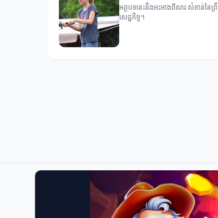
អត្ថបទនេះនឹងអះអាងពីសារៈសំខាន់នៃព្រឹ
សេដ្ឋកិច្ច។