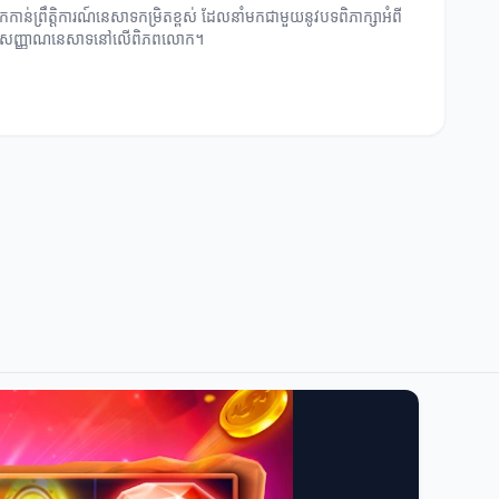
កាន់ព្រឹត្តិការណ៍នេសាទកម្រិតខ្ពស់ ដែលនាំមកជាមួយនូវបទពិភាក្សាអំពី
្តសញ្ញាណនេសាទនៅលើពិភពលោក។