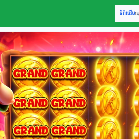
ទំព័រដើម
ហ