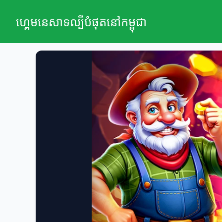
ហ្គេមនេសាទល្បីបំផុតនៅកម្ពុជា