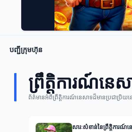
បញ្ជីក្រុមហ៊ុន
ព្រឹត្តិការណ៍នេ
ព័ត៌មានអំពីព្រឹត្តិការណ៍នេសាទដ៏មានប្រជាប្រិយន
សារៈសំខាន់នៃព្រឹត្តិការណ៍