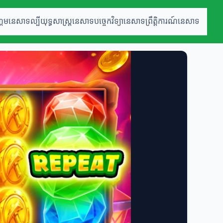
្គេមនេសាទល្បី
យុទ្ធសាស្ត្រនេសាទ
បច្ចេកវិទ្យានេសាទ
ព្រឹត្តិការណ៍នេសាទ