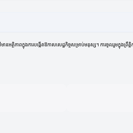
មានអត្ថិភាពក្នុងការបង្កើតឱកាសសេដ្ឋកិច្ចសម្រាប់មនុស្ស។ ការចូលរួមក្នុងព