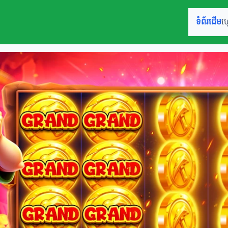
ទំព័រដើម
ហ