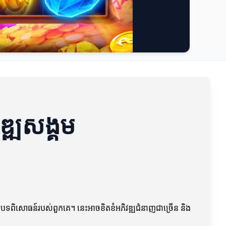
ឌ្ឍសង្គម
រំលែកបទពិសោធន៍របស់ពួកគេ។ នេះអាចខិតខំអភិវឌ្ឍជំនាញជាច្រើន និង