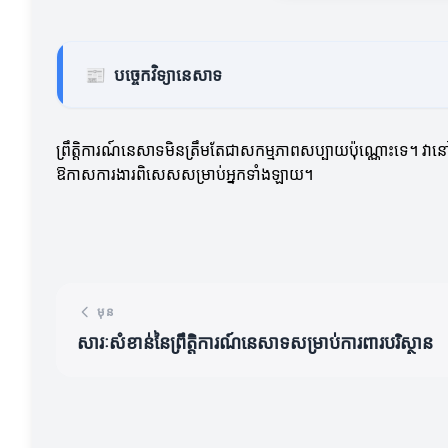
📰
បច្ចេកវិទ្យានេសាទ
ព្រឹត្តិការណ៍នេសាទមិនត្រឹមតែជាសកម្មភាពសប្បាយប៉ុណ្ណោះទេ។ វានៅ
ឱកាសការងារពិសេសសម្រាប់អ្នកទាំងឡាយ។
មុន
សារៈសំខាន់នៃព្រឹត្តិការណ៍នេសាទសម្រាប់ការពារបរិស្ថាន