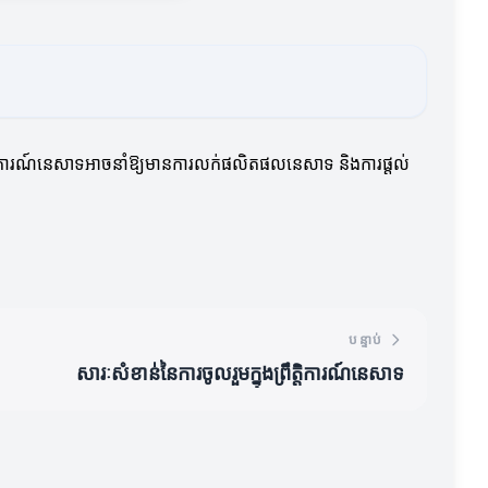
្រឹត្តិការណ៍នេសាទអាចនាំឱ្យមានការលក់ផលិតផលនេសាទ និងការផ្តល់
បន្ទាប់
សារៈសំខាន់នៃការចូលរួមក្នុងព្រឹត្តិការណ៍នេសាទ