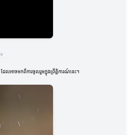
គម
ដែលអាចមកពីការចូលរួមក្នុងព្រឹត្តិការណ៍នេះ។