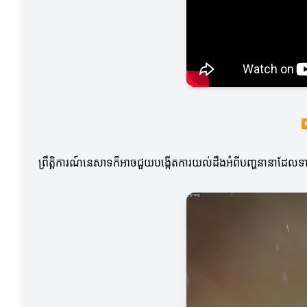
ព្រឹត្តិការណ៍នេសាទក៏អាចជួយបង្កើតការយល់ដឹងអំពីបញ្ហនានាដែលទាក