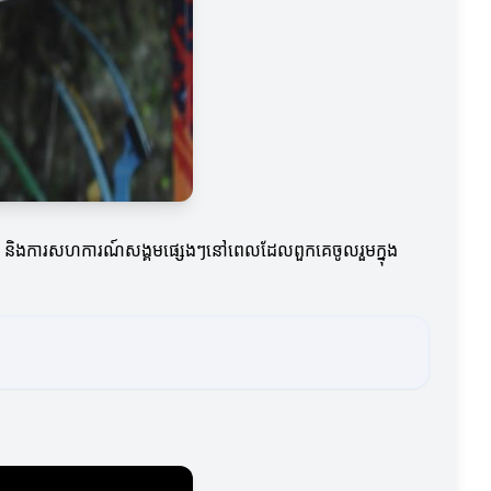
ូនថ្មី និងការសហការណ៍សង្គមផ្សេងៗនៅពេលដែលពួកគេចូលរួមក្នុង