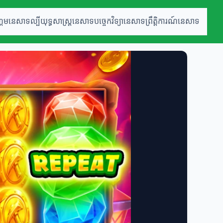
្គេមនេសាទល្បី
យុទ្ធសាស្ត្រនេសាទ
បច្ចេកវិទ្យានេសាទ
ព្រឹត្តិការណ៍នេសាទ