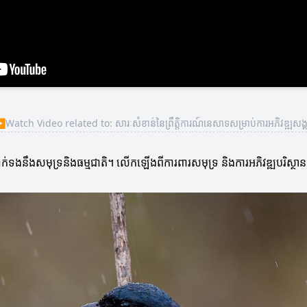
▶
Watch Video related to: សារៈសំខាន់នៃព្រឹត្តិការណ៍នេសាទសម្រាប់ការអភិវឌ្ឍសង្
់ទងនឹងសមុទ្រនិងធម្មជាតិ។ លើកឡើងពីការពារសមុទ្រ និងការអភិវឌ្ឍបរិស្ថាន 