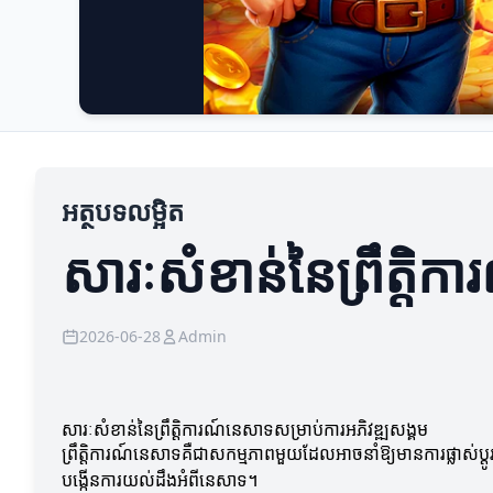
អត្ថបទលម្អិត
សារៈសំខាន់នៃព្រឹត្តិ
2026-06-28
Admin
សារៈសំខាន់នៃព្រឹត្តិការណ៍នេសាទសម្រាប់ការអភិវឌ្ឍសង្គម
ព្រឹត្តិការណ៍នេសាទគឺជាសកម្មភាពមួយដែលអាចនាំឱ្យមានការផ្លាស់ប្ត
បង្កើនការយល់ដឹងអំពីនេសាទ។