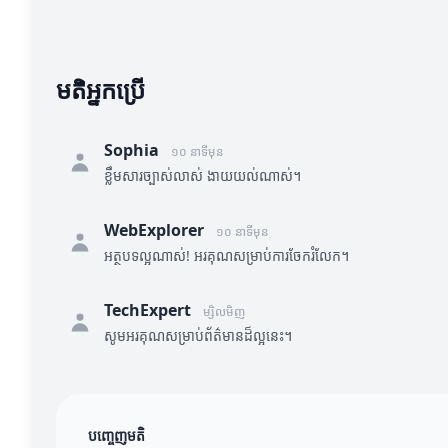
មតិអ្នកប្រើ
Sophia
១០ នាទីមុន
ខ្លឹមសារច្បាស់លាស់ ងាយយល់ណាស់។
WebExplorer
១០ នាទីមុន
អត្ថបទល្អណាស់! អរគុណសម្រាប់ការចែករំលែក។
TechExpert
ម្សិលមិញ
សូមអរគុណសម្រាប់ព័ត៌មានដ៏ល្អនេះ។
បញ្ចេញមតិ