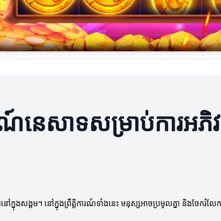
ការណ៍នេសាទសម្រាប់ការអភិវ
ូរនៅក្នុងសង្គម។ នៅក្នុងព្រឹត្តិការណ៍ទាំងនេះ មនុស្សអាចប្រមូលគ្នា និងចែក