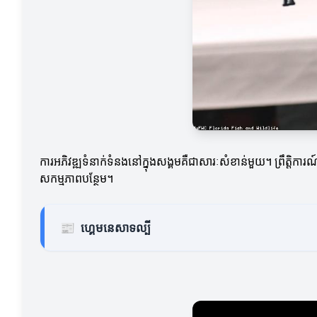
ការអភិវឌ្ឍទំនាក់ទំនងនៅក្នុងសង្គមគឺជាសារៈសំខាន់មួយ។ ព្រឹត្ត
សកម្មភាពបន្ថែម។
📰
ហ្គេមនេសាទល្បី