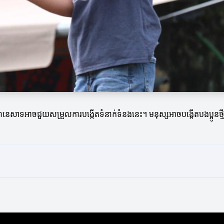
ិការណ៍នេសាទអាចជួយសម្រួលការបង្កើតទំនាក់ទំនងនេះ។ មនុស្សអាចបង្កើតបងប្អ